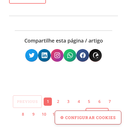
Compartilhe esta página / artigo
1
2
3
4
5
6
7
PREVIOUS
8
9
10
11
12
13
NEXT »
⚙ CONFIGURAR COOKIES